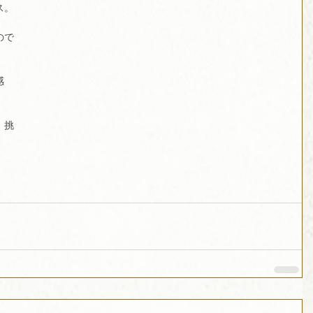
ス。
ので
感
、挑