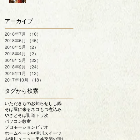
アーカイブ
2018年7月
（10）
10件の記事
2018年6月
（46）
46件の記事
2018年5月
（2）
2件の記事
2018年4月
（2）
2件の記事
2018年3月
（22）
22件の記事
2018年2月
（24）
24件の記事
2018年1月
（12）
12件の記事
2017年10月
（18）
18件の記事
タグから検索
いただきもの
お知らせ
しし鍋
そば屋に来るネコ
もつ煮込み
やさとそば街道
トラ次
パソコン教室
プロモーションビデオ
ホームページ
中津川スイーツ
中津川メニュー
天丼
季節の話し