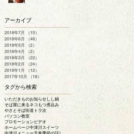
アーカイブ
2018年7月
（10）
10件の記事
2018年6月
（46）
46件の記事
2018年5月
（2）
2件の記事
2018年4月
（2）
2件の記事
2018年3月
（22）
22件の記事
2018年2月
（24）
24件の記事
2018年1月
（12）
12件の記事
2017年10月
（18）
18件の記事
タグから検索
いただきもの
お知らせ
しし鍋
そば屋に来るネコ
もつ煮込み
やさとそば街道
トラ次
パソコン教室
プロモーションビデオ
ホームページ
中津川スイーツ
中津川メニュー
天丼
季節の話し